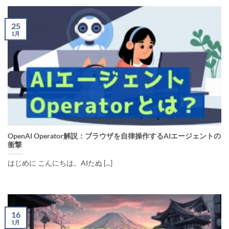
25
1月
OpenAI Operator解説：ブラウザを自律操作するAIエージェントの
衝撃
はじめに こんにちは。AIたぬ [...]
16
1月