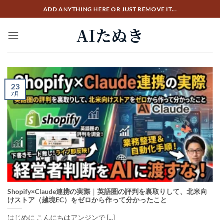
Skip
ADD ANYTHING HERE OR JUST REMOVE IT...
to
AIたぬき
content
23
7月
Shopify×Claude連携の実際｜英語圏の評判を裏取りして、北米向
けストア（越境EC）をゼロから作って分かったこと
はじめに こんにちはアンジンで [...]