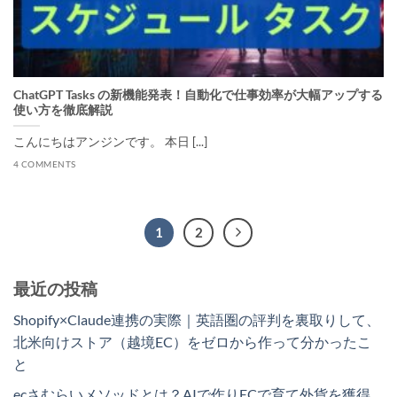
ChatGPT Tasks の新機能発表！自動化で仕事効率が大幅アップする
使い方を徹底解説
こんにちはアンジンです。 本日 [...]
4 COMMENTS
1
2
最近の投稿
Shopify×Claude連携の実際｜英語圏の評判を裏取りして、
北米向けストア（越境EC）をゼロから作って分かったこ
と
ecさむらいメソッドとは？AIで作りECで育て外貨を獲得